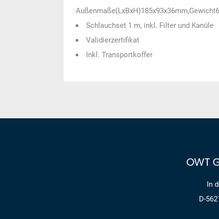
Außenmaße(LxBxH)185x93x36mm,Gewicht
Schlauchset 1 m, inkl. Filter und Kanüle
Validierzertifikat
Inkl. Transportkoffer
OWT G
In 
D-562